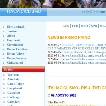
ITALIA CICLISMO
ItaliaCiclism
|
|
|
|
GEN
FEB
MAR
APR
MA
Elite-Under23
Juniores
Allievi
NEWS IN PRIMO PIANO
Esordienti
Giovanissimi
2026-07-27
DAL 20 AL 26 AGOSTO IL TOUR 
GRAN PARADISO VERSO IL COLLE DEL NI
Donne Esordienti
2026-06-06
Grande prestazione di Pietro Solavaggi
Donne Allieve
2026-05-31
Enrico Andrea Balliana arriva secondo 
Donne Juniores
2026-05-31
Enrico Andrea Balliana conserva la ma
Cicloamatori
2026-05-30
Enrico Andrea Balliana vince la prima
Sezioni
TopTeam
Altre Info
Gare a Tappe
ITALIACICLISMO - RISULTATI 
Campionati
Classifiche
09 AGOSTO 2026
Challange
Calendari
Elite-Under23