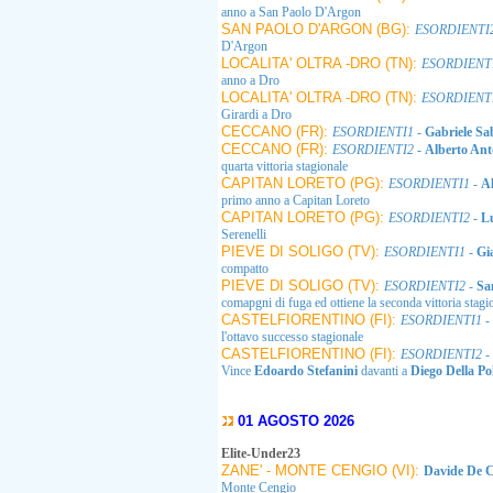
anno a San Paolo D'Argon
SAN PAOLO D'ARGON (BG):
ESORDIENTI
D'Argon
LOCALITA' OLTRA -DRO (TN):
ESORDIENT
anno a Dro
LOCALITA' OLTRA -DRO (TN):
ESORDIENT
Girardi a Dro
CECCANO (FR):
ESORDIENTI1
-
Gabriele Sab
CECCANO (FR):
ESORDIENTI2
-
Alberto An
quarta vittoria stagionale
CAPITAN LORETO (PG):
ESORDIENTI1
-
A
primo anno a Capitan Loreto
CAPITAN LORETO (PG):
ESORDIENTI2
-
L
Serenelli
PIEVE DI SOLIGO (TV):
ESORDIENTI1
-
Gi
compatto
PIEVE DI SOLIGO (TV):
ESORDIENTI2
-
Sa
comapgni di fuga ed ottiene la seconda vittoria stagi
CASTELFIORENTINO (FI):
ESORDIENTI1
-
l'ottavo successo stagionale
CASTELFIORENTINO (FI):
ESORDIENTI2
-
Vince
Edoardo Stefanini
davanti a
Diego Della Po
01 AGOSTO 2026
Elite-Under23
ZANE' - MONTE CENGIO (VI):
Davide De 
Monte Cengio