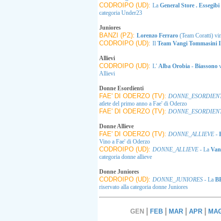
CODROIPO (UD):
La
General Store . Essegibi 
categoria Under23
Juniores
BANZI (PZ):
Lorenzo Ferraro
(Team Coratti) vi
CODROIPO (UD):
Il
Team Vangi Tommasini I
Allievi
CODROIPO (UD):
L'
Alba Orobia - Biassono
Allievi
Donne Esordienti
FAE' DI ODERZO (TV):
DONNE_ESORDIEN
atlete del primo anno a Fae' di Oderzo
FAE' DI ODERZO (TV):
DONNE_ESORDIEN
Donne Allieve
FAE' DI ODERZO (TV):
DONNE_ALLIEVE
-
Vino a Fae' di Oderzo
CODROIPO (UD):
DONNE_ALLIEVE
- La
Van
categoria donne allieve
Donne Juniores
CODROIPO (UD):
DONNE_JUNIORES
- La
B
riservato alla categoria donne Juniores
|
|
|
|
GEN
FEB
MAR
APR
MA