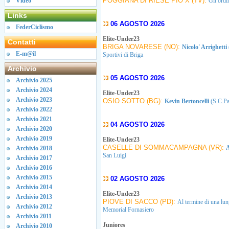
POGGIANA DI RIESE PIO X (TV):
Video
Gli ordi
Links
06 AGOSTO 2026
FederCiclismo
Elite-Under23
Contatti
BRIGA NOVARESE (NO):
Nicolo' Arrighetti
E-m@il
Sportivi di Briga
Archivio
05 AGOSTO 2026
Archivio 2025
Archivio 2024
Elite-Under23
Archivio 2023
OSIO SOTTO (BG):
Kevin Bertoncelli
(S.C.Pa
Archivio 2022
Archivio 2021
04 AGOSTO 2026
Archivio 2020
Archivio 2019
Elite-Under23
CASELLE DI SOMMACAMPAGNA (VR):
A
Archivio 2018
San Luigi
Archivio 2017
Archivio 2016
Archivio 2015
02 AGOSTO 2026
Archivio 2014
Elite-Under23
Archivio 2013
PIOVE DI SACCO (PD):
Al termine di una lu
Archivio 2012
Memorial Fornasiero
Archivio 2011
Juniores
Archivio 2010