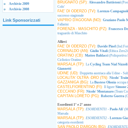
BRUGNATO (SP):
Alessandro Battistoni
(Poo
Archivio 2009
Colo'
Archivio 2008
FAE' DI ODERZO (TV):
Lorenzo Campagno
successo stagionale
Link Sponsorizzati
VAPRIO D'AGOGNA (NO):
Graziano Paolo
Fallarini
FORENZA - MASCHITO (PZ):
Francesco Del
traguardo di Maschito
Allievi
FAE' DI ODERZO (TV):
Davide Pinel
(Ind.For
CORINALDO (AN):
Giulio Vitali
(Ethica Zero2
ORATINO (CB):
Matteo Baldacci
(Polisportiva 
Ciclistico Oratino
MARSALA (TP):
La
Cycling Team Nial Nizzol
Giannetti
UDINE (UD):
Doppietta austriaca alla Udine - Su
LOCALITA' OLTRA -DRO (TN):
Nicolo' Trai
GAZZANIGA (BG):
La
Bustese Olonia
occupa t
CASTELFIORENTINO (FI):
Il ligure
Simone
CECCANO (FR):
Nicolo' Montanaro
(Team Cora
CAPITAN LORETO (PG):
Roberto Guerra
(C
Esordienti 1° e 2° anno
MARSALA (TP):
ESORDIENTI1
-
Paolo Ali'
(M
Marsala
MARSALA (TP):
ESORDIENTI2
-
Lorenzo Gi
categoria esordienti
SAN PAOLO D'ARGON (BG):
ESORDIENTI