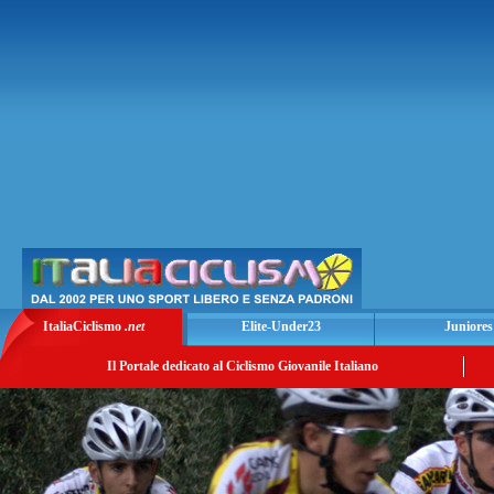
ItaliaCiclismo
.net
Elite-Under23
Juniores
Il Portale dedicato al Ciclismo Giovanile Italiano